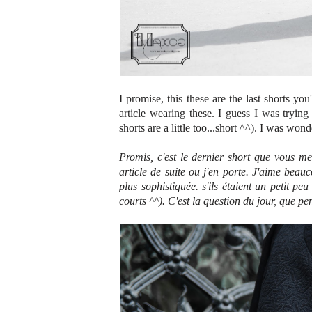
I promise, this these are the last shorts yo
article wearing these. I guess I was tryin
shorts are a little too...short ^^). I was w
Promis, c'est le dernier short que vous m
article de suite ou j'en porte. J'aime beau
plus sophistiquée. s'ils étaient un petit pe
courts ^^). C'est la question du jour, que pe