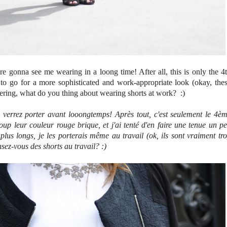
u're gonna see me wearing in a loong time! After all, this is only the 4
g to go for a more sophisticated and work-appropriate look (okay, the
ondering, what do you thing about wearing shorts at work? :)
e verrez porter avant looongtemps! Après tout, c'est seulement le 4è
coup leur couleur rouge brique, et j'ai tenté d'en faire une tenue un p
u plus longs, je les porterais même au travail (ok, ils sont vraiment tr
nsez-vous des shorts au travail? :)