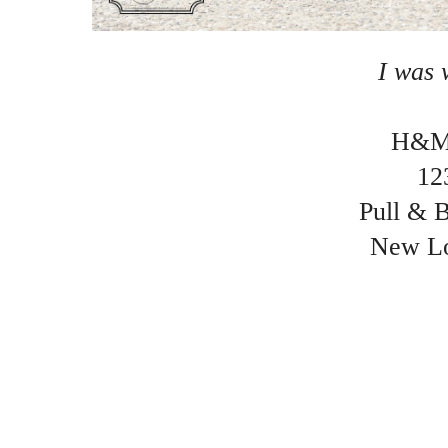
I was 
H&M 
12
Pull & B
New Lo