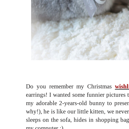
Do you remember my Christmas
wishl
earrings! I wanted some funnier pictures 
my adorable 2-years-old bunny to prese
why!)
, he is like our little kitten, we nev
sleeps on the sofa, hides in shopping ba
my computer ;)