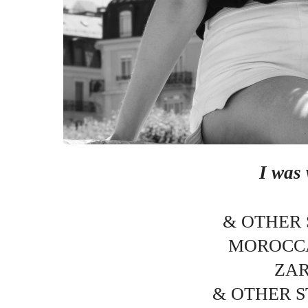
I was
& OTHER 
MOROCCA
ZAR
& OTHER ST