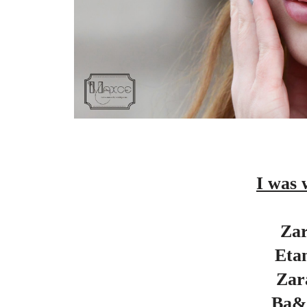
I was 
Za
Eta
Zar
Ba&