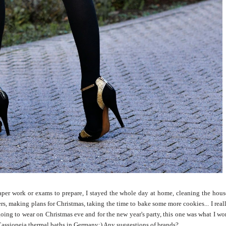
paper work or exams to prepare, I stayed the whole day at home, cleaning the hous
ers, making plans for Christmas, taking the time to bake some more cookies... I real
oing to wear on Christmas eve and for the new year's party, this one was what I wo
Cassiopeia thermal baths in Germany;)
Any suggestions of brands?