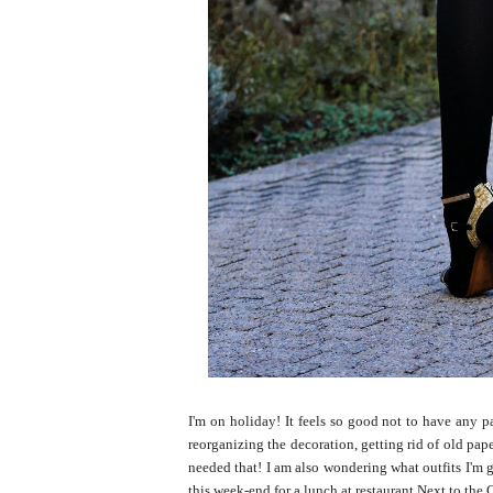
I'm on holiday! It feels so good not to have any 
reorganizing the decoration, getting rid of old pap
needed that! I am also wondering what outfits I'm g
this week-end for a lunch at restaurant
Next to the 